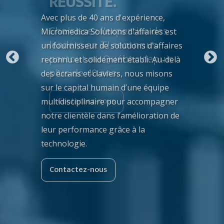
RÉUSSITE.
Avec plus de 40 ans d'expérience,
Choisissez l'expertise des
Micromedica Solutions d'affaires est
leaders en TI reconnus
un fournisseur de solutions d'affaires
partout au Québec depuis
reconnu et solidement établi. Au-delà
plus de 40 ans.
des écrans et claviers, nous misons
sur le capital humain d’une équipe
Contactez-nous
multidisciplinaire pour accompagner
notre clientèle dans l’amélioration de
leur performance grâce à la
technologie.
Contactez-nous